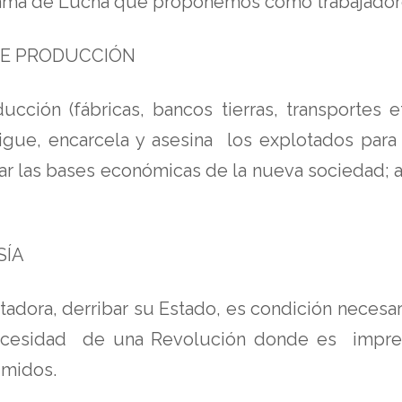
rama de Lucha que proponemos como trabajadores
 DE PRODUCCIÓN
cción (fábricas, bancos tierras, transportes
rsigue, encarcela y asesina los explotados par
las bases económicas de la nueva sociedad; ahí 
SÍA
adora, derribar su Estado, es condición necesaria
necesidad de una Revolución donde es impresc
imidos.