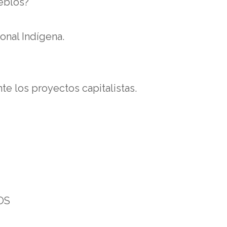
eblos?
onal Indígena.
te los proyectos capitalistas.
OS