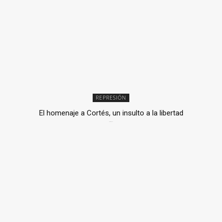
REPRESIÓN
El homenaje a Cortés, un insulto a la libertad
6 mayo, 2026