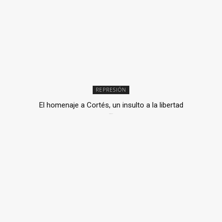
REPRESIÓN
El homenaje a Cortés, un insulto a la libertad
6 mayo, 2026