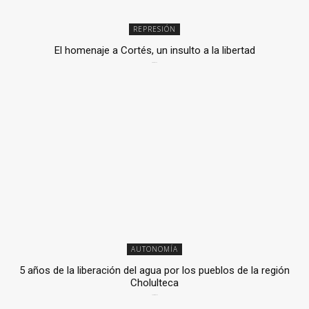
REPRESIÓN
El homenaje a Cortés, un insulto a la libertad
6 mayo, 2026
AUTONOMÍA
5 años de la liberación del agua por los pueblos de la región
Cholulteca
25 marzo, 2026