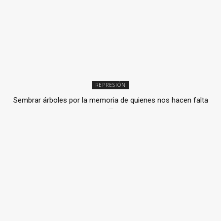
REPRESIÓN
Sembrar árboles por la memoria de quienes nos hacen falta
2 julio, 2026