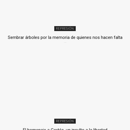
REPRESIÓN
Sembrar árboles por la memoria de quienes nos hacen falta
2 julio, 2026
REPRESIÓN