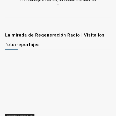
El homenaje a Cortés, un insulto a la libertad
6 mayo, 2026
La mirada de Regeneración Radio | Visita los
fotorreportajes