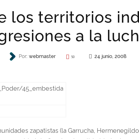
 los territorios in
gresiones a la luch
24 junio, 2008
Por:
webmaster
50
REPRESIÓN
l_Poder/45_embestida
comunidades zapatistas (la Garrucha, Hermenegild