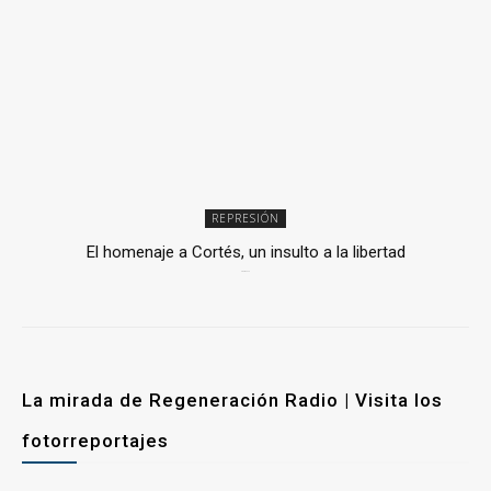
REPRESIÓN
El homenaje a Cortés, un insulto a la libertad
6 mayo, 2026
La mirada de Regeneración Radio | Visita los
fotorreportajes