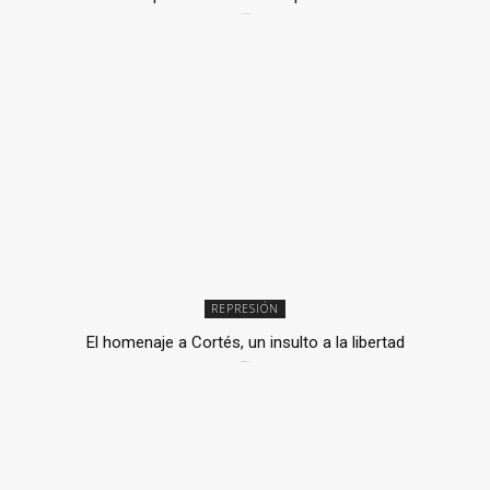
2 julio, 2026
REPRESIÓN
El homenaje a Cortés, un insulto a la libertad
6 mayo, 2026