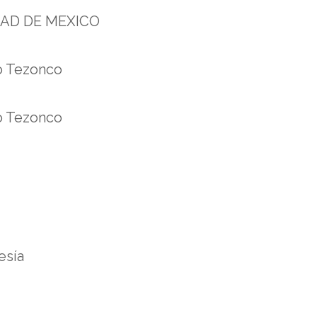
AD DE MEXICO
zo Tezonco
zo Tezonco
esía