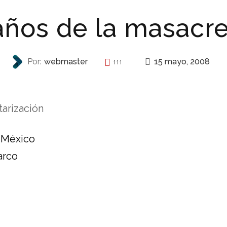
años de la masacre
15 mayo, 2008
Por:
webmaster
111
INVITACIONES
tarización
 México
arco