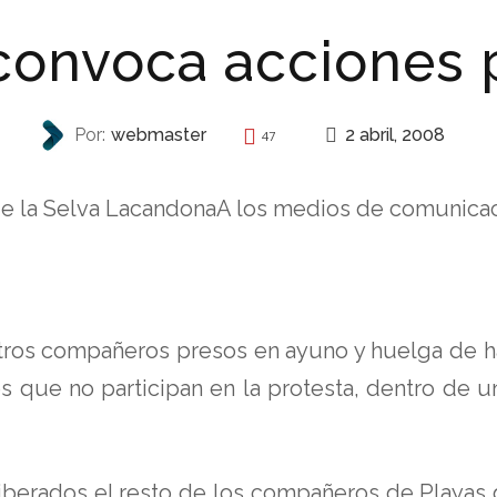
 convoca acciones 
2 abril, 2008
Por:
webmaster
47
REPRESIÓN
 de la Selva LacandonaA los medios de comunicac
s compañeros presos en ayuno y huelga de ham
s que no participan en la protesta, dentro de 
iberados el resto de los compañeros de Playas 