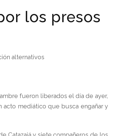
por los presos
ión alternativos
bre fueron liberados el día de ayer,
un acto mediático que busca engañar y
de Catazajá y siete compañeros de los