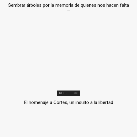
Sembrar árboles por la memoria de quienes nos hacen falta
2 julio, 2026
REPRESIÓN
El homenaje a Cortés, un insulto a la libertad
6 mayo, 2026