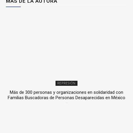
MÁS DE LA AUTORA
REPRESIÓN
Más de 300 personas y organizaciones en solidaridad con
Familias Buscadoras de Personas Desaparecidas en México
3 julio, 2026