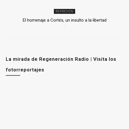
REPRESIÓN
El homenaje a Cortés, un insulto a la libertad
6 mayo, 2026
La mirada de Regeneración Radio | Visita los
fotorreportajes