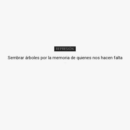
REPRESIÓN
Sembrar árboles por la memoria de quienes nos hacen falta
2 julio, 2026