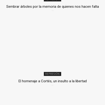
Sembrar árboles por la memoria de quienes nos hacen falta
2 julio, 2026
REPRESIÓN
El homenaje a Cortés, un insulto a la libertad
6 mayo, 2026