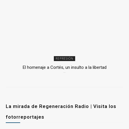
REPRESIÓN
El homenaje a Cortés, un insulto a la libertad
6 mayo, 2026
La mirada de Regeneración Radio | Visita los
fotorreportajes