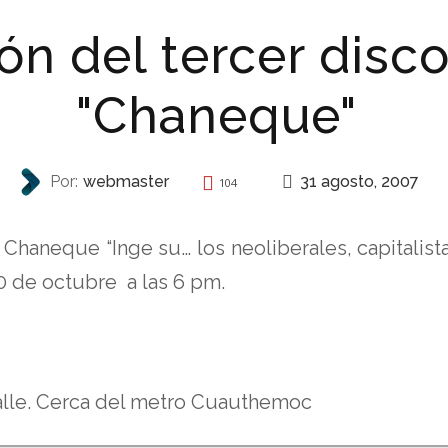
ón del tercer disc
"Chaneque"
31 agosto, 2007
Por:
webmaster
104
INVITACIONES
Chaneque “Inge su… los neoliberales, capitalistas
 20 de octubre a las 6 pm.
Valle. Cerca del metro Cuauthemoc