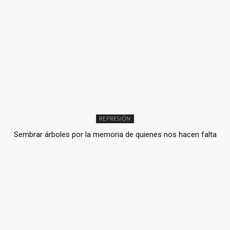
REPRESIÓN
Sembrar árboles por la memoria de quienes nos hacen falta
2 julio, 2026