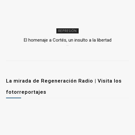
REPRESIÓN
El homenaje a Cortés, un insulto a la libertad
6 mayo, 2026
La mirada de Regeneración Radio | Visita los
fotorreportajes