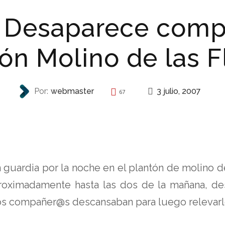
! Desaparece comp
ón Molino de las F
3 julio, 2007
Por:
webmaster
67
REPRESIÓN
 guardia por la noche en el plantón de molino d
roximadamente hasta las dos de la mañana, d
dos compañer@s descansaban para luego relevarl