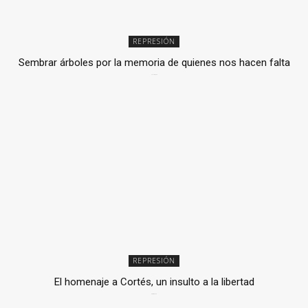
REPRESIÓN
Sembrar árboles por la memoria de quienes nos hacen falta
2 julio, 2026
REPRESIÓN
El homenaje a Cortés, un insulto a la libertad
6 mayo, 2026