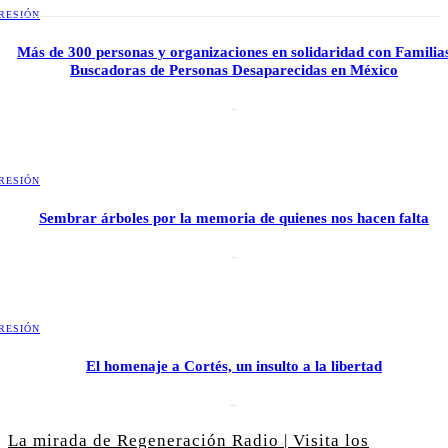
RESIÓN
Más de 300 personas y organizaciones en solidaridad con Familia
Buscadoras de Personas Desaparecidas en México
3 julio, 2026
RESIÓN
Sembrar árboles por la memoria de quienes nos hacen falta
2 julio, 2026
RESIÓN
El homenaje a Cortés, un insulto a la libertad
6 mayo, 2026
La mirada de Regeneración Radio | Visita los