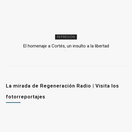
REPRESIÓN
El homenaje a Cortés, un insulto a la libertad
6 mayo, 2026
La mirada de Regeneración Radio | Visita los
fotorreportajes