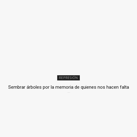
REPRESIÓN
Sembrar árboles por la memoria de quienes nos hacen falta
2 julio, 2026