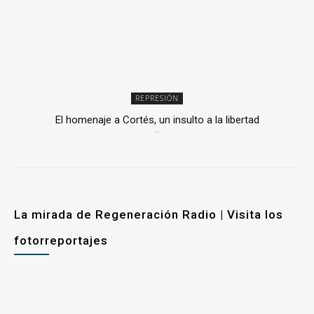
REPRESIÓN
El homenaje a Cortés, un insulto a la libertad
6 mayo, 2026
La mirada de Regeneración Radio | Visita los
fotorreportajes