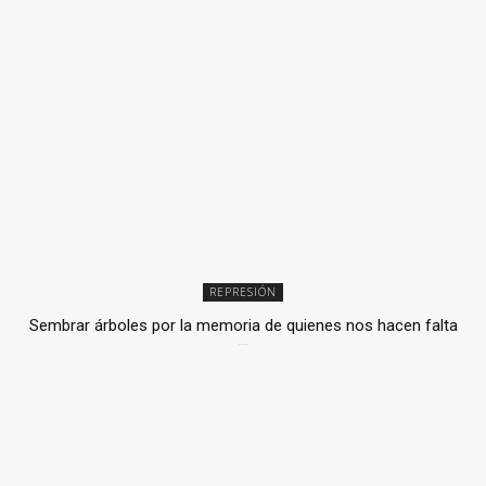
REPRESIÓN
Sembrar árboles por la memoria de quienes nos hacen falta
2 julio, 2026