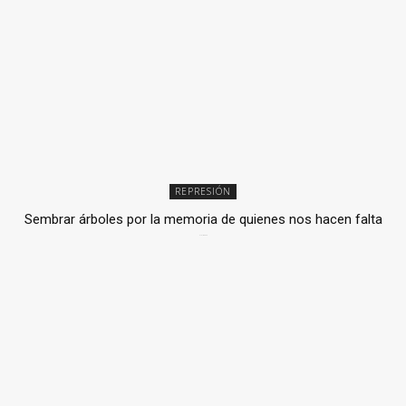
REPRESIÓN
Sembrar árboles por la memoria de quienes nos hacen falta
2 julio, 2026