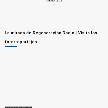
Cholulteca
25 marzo, 2026
La mirada de Regeneración Radio | Visita los
fotorreportajes