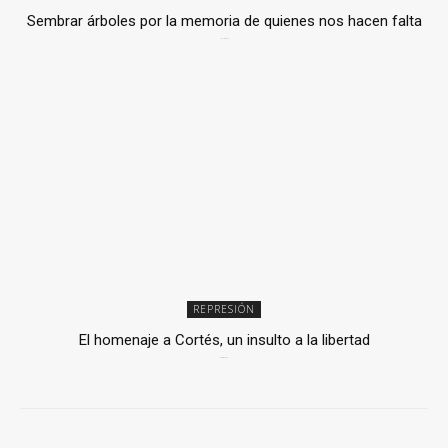
Sembrar árboles por la memoria de quienes nos hacen falta
2 julio, 2026
REPRESIÓN
El homenaje a Cortés, un insulto a la libertad
6 mayo, 2026