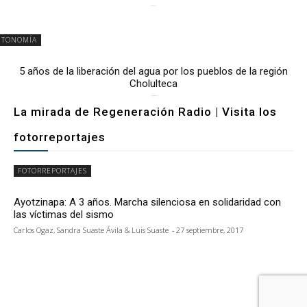
6 mayo, 2026
UTONOMÍA
5 años de la liberación del agua por los pueblos de la región
Cholulteca
25 marzo, 2026
La mirada de Regeneración Radio | Visita los
fotorreportajes
FOTORREPORTAJES
Ayotzinapa: A 3 años. Marcha silenciosa en solidaridad con
las víctimas del sismo
Carlos Ogaz, Sandra Suaste Ávila & Luis Suaste
-
27 septiembre, 2017