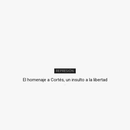
REPRESIÓN
El homenaje a Cortés, un insulto a la libertad
6 mayo, 2026