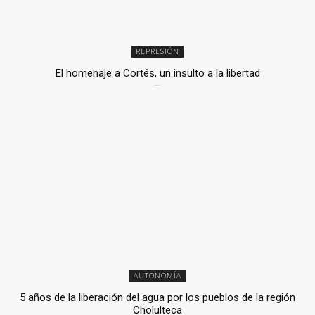
REPRESIÓN
El homenaje a Cortés, un insulto a la libertad
6 mayo, 2026
AUTONOMÍA
5 años de la liberación del agua por los pueblos de la región
Cholulteca