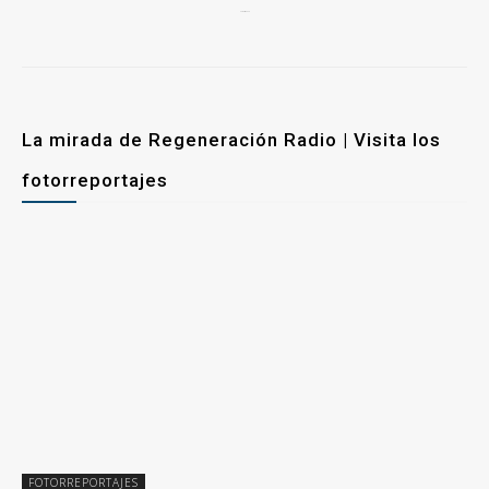
25 marzo, 2026
La mirada de Regeneración Radio | Visita los
fotorreportajes
FOTORREPORTAJES