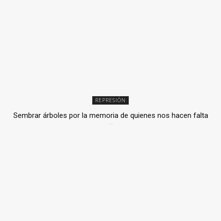
REPRESIÓN
Sembrar árboles por la memoria de quienes nos hacen falta
2 julio, 2026