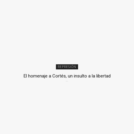
REPRESIÓN
El homenaje a Cortés, un insulto a la libertad
6 mayo, 2026