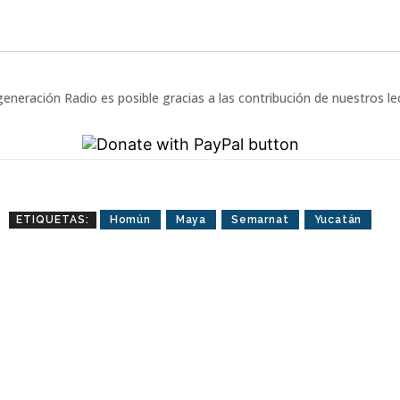
eneración Radio es posible gracias a las contribución de nuestros l
ETIQUETAS:
Homún
Maya
Semarnat
Yucatán