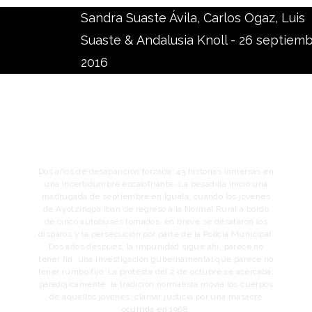
Sandra Suaste Ávila, Carlos Ogaz, Luis
Suaste & Andalusia Knoll -
26 septiemb
2016
Dos años de desaparición forzada: 43 historias inmersas en
una incertidumbre escalofriante. La pesadilla inició una
madrugada de septiembre en Iguala, cuando los jóvenes
de Ayotzinapa iban de regreso a la Normal Rural a bordo
de cinco autobuses tomados, en breve se desataron los
disparos y la persecución por parte de la Policía Municipal.
Dos años después, la impunidad sigue ahí, parece no
tener fin, una investigación gubernamental que parece no
tener rumbo fijo. La protesta del 2 de octubre se acercaba,
paradójicamente, la tradición normalista movía los cuerpos
de aquellos jóvenes: clamar justicia por una masacre
ocurrida en 1968.