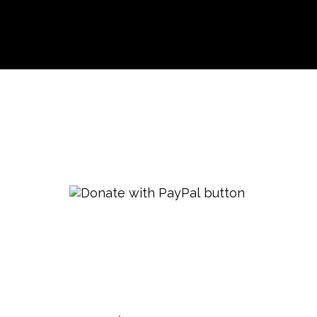
¡Apóyanos! ¿Te gusta nuestro trabajo? Regeneración Radio es
posible gracias a las contribución de nuestros lectores.
Considera hacer una donación: