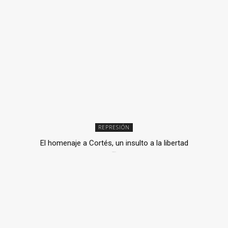
REPRESIÓN
El homenaje a Cortés, un insulto a la libertad
6 mayo, 2026