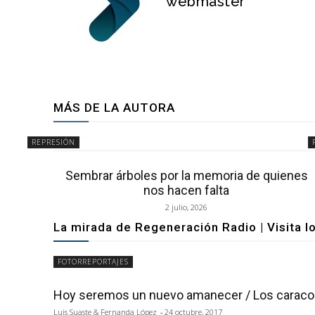
webmaster
MÁS DE LA AUTORA
REPRESIÓN
Sembrar árboles por la memoria de quienes
nos hacen falta
2 julio, 2026
La mirada de Regeneración Radio | Visita l
FOTORREPORTAJES
Hoy seremos un nuevo amanecer / Los caracole
Luis Suaste & Fernanda López
-
24 octubre, 2017