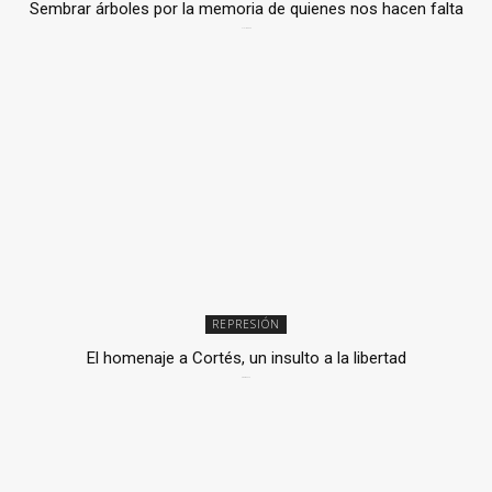
Sembrar árboles por la memoria de quienes nos hacen falta
2 julio, 2026
REPRESIÓN
El homenaje a Cortés, un insulto a la libertad
6 mayo, 2026