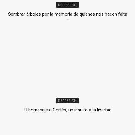
REPRESIÓN
Sembrar árboles por la memoria de quienes nos hacen falta
2 julio, 2026
REPRESIÓN
El homenaje a Cortés, un insulto a la libertad
6 mayo, 2026