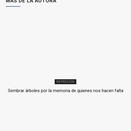
MÁS DE LA AUTORA
REPRESIÓN
Sembrar árboles por la memoria de quienes nos hacen falta
2 julio, 2026