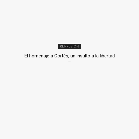
REPRESIÓN
El homenaje a Cortés, un insulto a la libertad
6 mayo, 2026