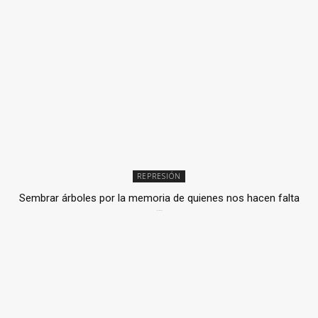
REPRESIÓN
Sembrar árboles por la memoria de quienes nos hacen falta
2 julio, 2026