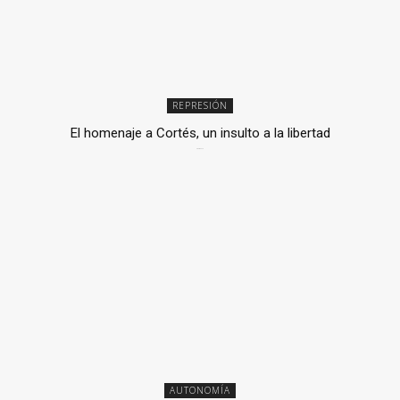
REPRESIÓN
El homenaje a Cortés, un insulto a la libertad
6 mayo, 2026
AUTONOMÍA