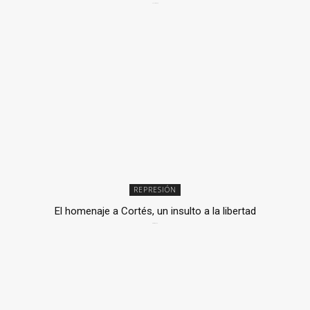
2 julio, 2026
REPRESIÓN
El homenaje a Cortés, un insulto a la libertad
6 mayo, 2026