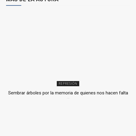
REPRESIÓN
Sembrar árboles por la memoria de quienes nos hacen falta
2 julio, 2026