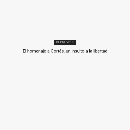
REPRESIÓN
El homenaje a Cortés, un insulto a la libertad
6 mayo, 2026