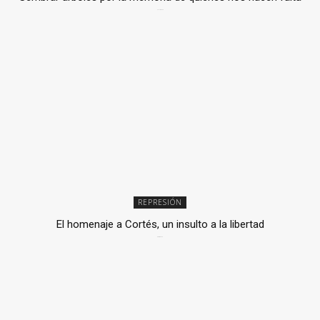
2 julio, 2026
REPRESIÓN
El homenaje a Cortés, un insulto a la libertad
6 mayo, 2026