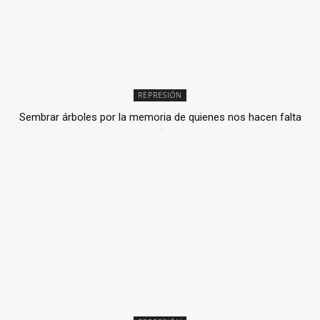
REPRESIÓN
Sembrar árboles por la memoria de quienes nos hacen falta
2 julio, 2026