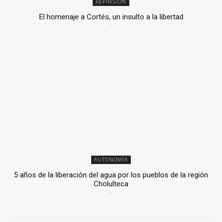
REPRESIÓN
El homenaje a Cortés, un insulto a la libertad
6 mayo, 2026
AUTONOMÍA
5 años de la liberación del agua por los pueblos de la región
Cholulteca
25 marzo, 2026