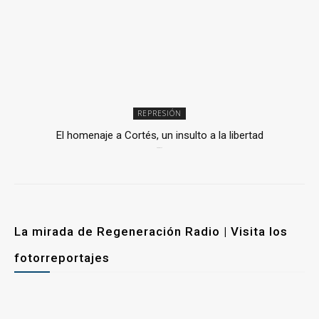
REPRESIÓN
El homenaje a Cortés, un insulto a la libertad
6 mayo, 2026
La mirada de Regeneración Radio | Visita los
fotorreportajes