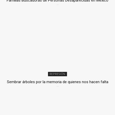
Familias Buscadoras de Personas Desaparecidas en México
3 julio, 2026
REPRESIÓN
Sembrar árboles por la memoria de quienes nos hacen falta
2 julio, 2026