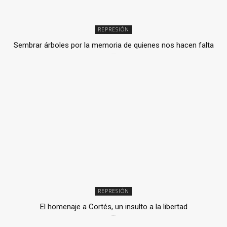
REPRESIÓN
Sembrar árboles por la memoria de quienes nos hacen falta
2 julio, 2026
REPRESIÓN
El homenaje a Cortés, un insulto a la libertad
6 mayo, 2026