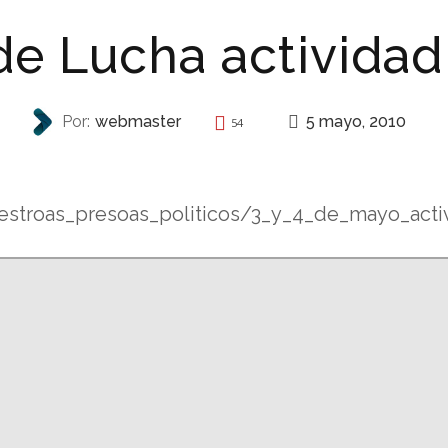
e Lucha actividad
5 mayo, 2010
Por:
webmaster
54
REPRESIÓN
estroas_presoas_politicos/3_y_4_de_mayo_activi