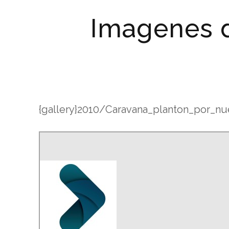
Imagenes d
{gallery}2010/Caravana_planton_por_nu