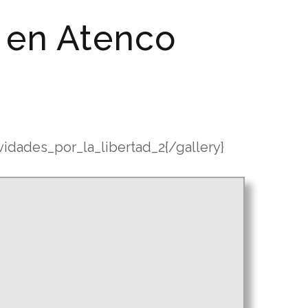
 en Atenco
dades_por_la_libertad_2{/gallery}