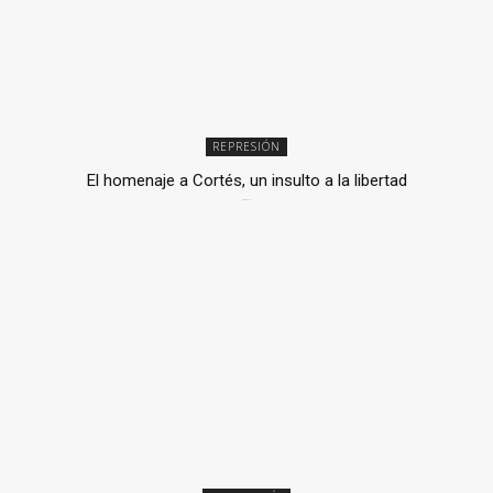
REPRESIÓN
El homenaje a Cortés, un insulto a la libertad
6 mayo, 2026