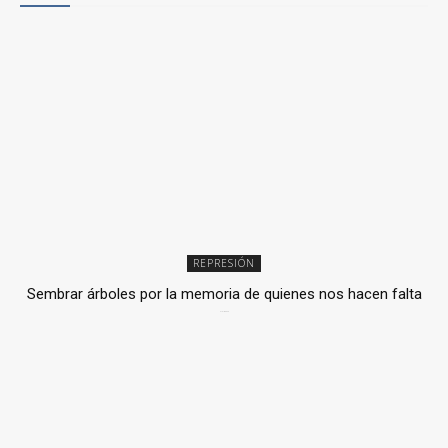
REPRESIÓN
Sembrar árboles por la memoria de quienes nos hacen falta
2 julio, 2026