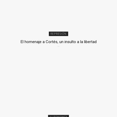
REPRESIÓN
El homenaje a Cortés, un insulto a la libertad
6 mayo, 2026