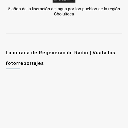
AUTONOMÍA
5 años de la liberación del agua por los pueblos de la región
Cholulteca
25 marzo, 2026
La mirada de Regeneración Radio | Visita los
fotorreportajes