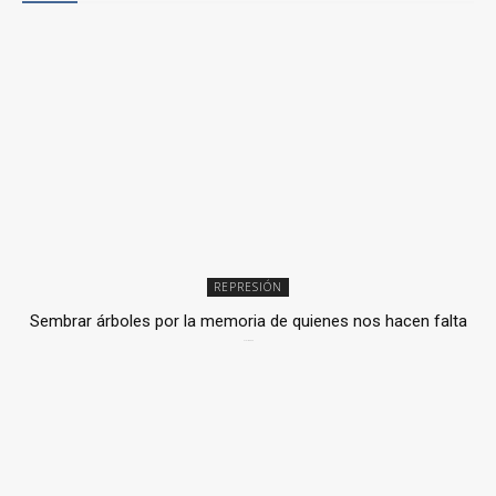
REPRESIÓN
Sembrar árboles por la memoria de quienes nos hacen falta
2 julio, 2026