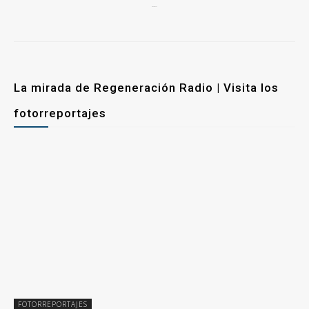
6 mayo, 2026
La mirada de Regeneración Radio | Visita los
fotorreportajes
FOTORREPORTAJES