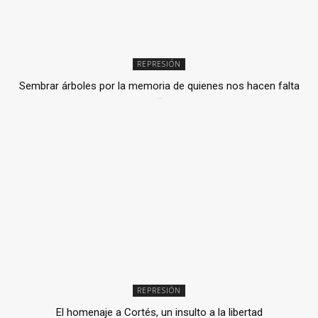
REPRESIÓN
Sembrar árboles por la memoria de quienes nos hacen falta
2 julio, 2026
REPRESIÓN
El homenaje a Cortés, un insulto a la libertad