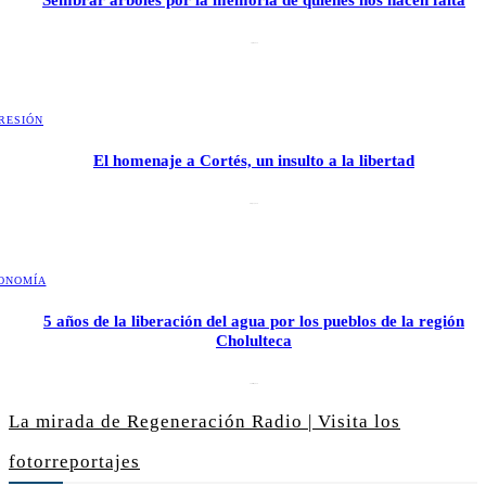
Sembrar árboles por la memoria de quienes nos hacen falta
2 julio, 2026
RESIÓN
El homenaje a Cortés, un insulto a la libertad
6 mayo, 2026
ONOMÍA
5 años de la liberación del agua por los pueblos de la región
Cholulteca
25 marzo, 2026
La mirada de Regeneración Radio | Visita los
fotorreportajes