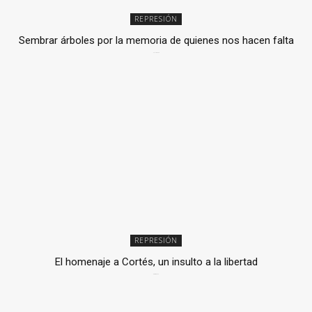
REPRESIÓN
Sembrar árboles por la memoria de quienes nos hacen falta
2 julio, 2026
REPRESIÓN
El homenaje a Cortés, un insulto a la libertad
6 mayo, 2026