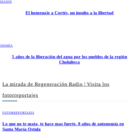
RESIÓN
El homenaje a Cortés, un insulto a la libertad
6 mayo, 2026
ONOMÍA
5 años de la liberación del agua por los pueblos de la región
Cholulteca
25 marzo, 2026
La mirada de Regeneración Radio | Visita los
fotorreportajes
FOTORREPORTAJES
Lo que no te mata, te hace mas fuerte. 8 años de autonomía en
Santa María Ostula