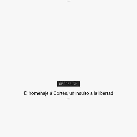
2 julio, 2026
REPRESIÓN
El homenaje a Cortés, un insulto a la libertad
6 mayo, 2026